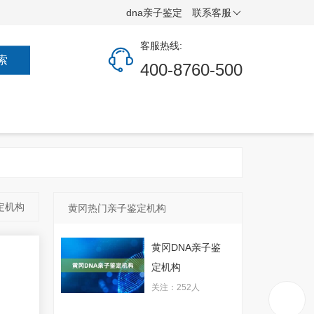
dna亲子鉴定
联系客服
客服热线:
索
400-8760-500
定机构
黄冈热门亲子鉴定机构
黄冈DNA亲子鉴
定机构
关注：252人