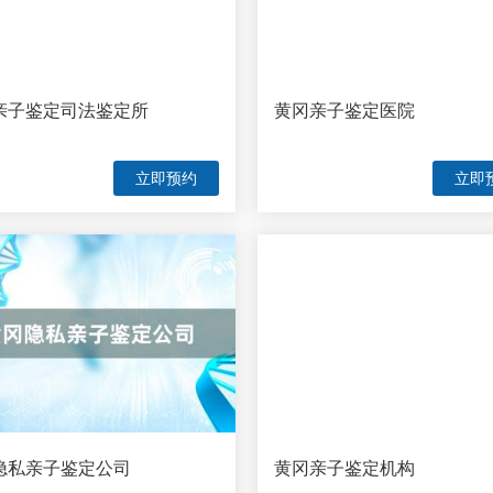
亲子鉴定司法鉴定所
黄冈亲子鉴定医院
立即预约
立即
隐私亲子鉴定公司
黄冈亲子鉴定机构