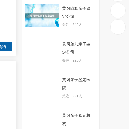
黄冈隐私亲子鉴
定公司
关注：245人
黄冈胎儿亲子鉴
预约
定公司
关注：226人
黄冈亲子鉴定医
院
关注：221人
黄冈亲子鉴定机
构