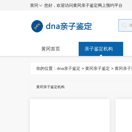
黄冈
您好，欢迎访问黄冈亲子鉴定网上预约平台
黄冈首页
亲子鉴定机构
你的位置：
dna亲子鉴定
>
黄冈亲子鉴定
>
黄冈亲子
黄冈亲子鉴定机构