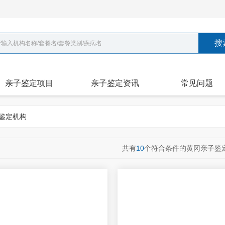
搜
亲子鉴定项目
亲子鉴定资讯
常见问题
鉴定机构
共有
10
个符合条件的黄冈亲子鉴